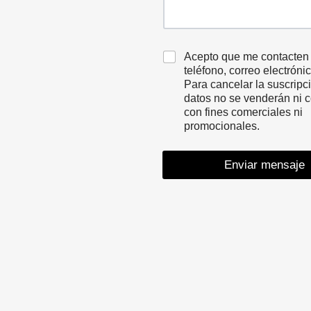
S
t
a
Acepto que me contacten
t
teléfono, correo electrón
e
Para cancelar la suscripci
s
datos no se venderán ni 
con fines comerciales ni
+
promocionales.
1
Enviar mensaje
A
l
t
e
r
n
a
t