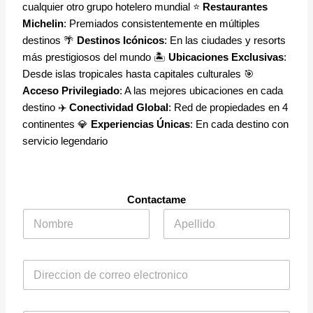
cualquier otro grupo hotelero mundial ⭐
Restaurantes
Michelin
: Premiados consistentemente en múltiples
destinos 🌴
Destinos Icónicos
: En las ciudades y resorts
más prestigiosos del mundo 🏝️
Ubicaciones Exclusivas
:
Desde islas tropicales hasta capitales culturales 🎯
Acceso Privilegiado
: A las mejores ubicaciones en cada
destino ✈️
Conectividad Global
: Red de propiedades en 4
continentes 💎
Experiencias Únicas
: En cada destino con
servicio legendario
Contactame
N
o
m
Nombre
Apellidos
b
C
r
o
e
r
*
r
P