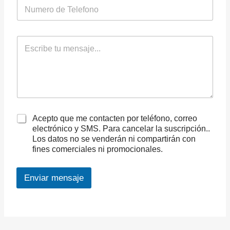
P
e
h
h
o
o
o
e
n
n
l
e
C
e
e
o
o
*
c
N
m
t
o
e
r
m
n
ó
b
t
n
r
a
i
e
r
c
C
Acepto que me contacten por teléfono, correo
i
o
a
o
electrónico y SMS. Para cancelar la suscripción..
*
s
o
Los datos no se venderán ni compartirán con
i
m
fines comerciales ni promocionales.
l
e
l
n
a
s
Enviar mensaje
s
a
A
d
j
e
e
l
v
*
t
e